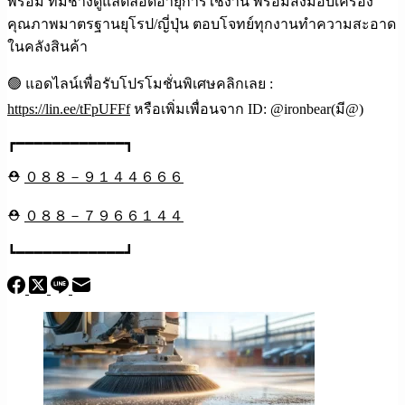
พร้อม ทีมช่างดูแลตลอดอายุการใช้งาน พร้อมส่งมอบเครื่อง
คุณภาพมาตรฐานยุโรป/ญี่ปุ่น ตอบโจทย์ทุกงานทำความสะอาด
ในคลังสินค้า
🟢 แอดไลน์เพื่อรับโปรโมชั่นพิเศษคลิกเลย :
https://lin.ee/tFpUFFf
หรือเพิ่มเพื่อนจาก ID: @ironbear(มี@)
┏━━━━━━━━━━━━┓
⛑
０８８－９１４４６６６
⛑
０８８－７９６６１４４
┗━━━━━━━━━━━━┛