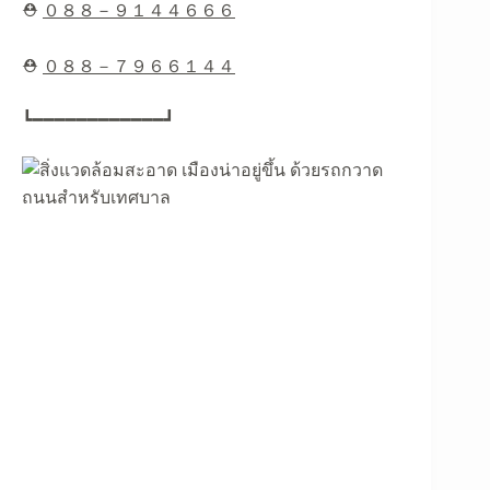
⛑
０８８－９１４４６６６
⛑
０８８－７９６６１４４
┗━━━━━━━━━━━━┛