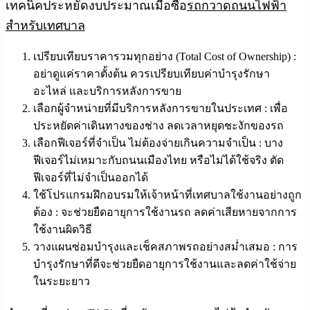
เทคนิคประหยัดงบประมาณเมื่อซื้อ
รถกวาดถนนไฟฟ้า
สำหรับเทศบาล
เปรียบเทียบราคารวมทุกอย่าง (Total Cost of Ownership) :
อย่าดูแค่ราคาตั้งต้น ควรเปรียบเทียบค่าบำรุงรักษา
อะไหล่ และบริการหลังการขาย
เลือกผู้จำหน่ายที่มีบริการหลังการขายในประเทศ :
เพื่อ
ประหยัดค่าเดินทางของช่าง ลดเวลาหยุดชะงักของรถ
เลือกฟีเจอร์ที่จำเป็น ไม่ต้องจ่ายเกินความจำเป็น :
บาง
ฟีเจอร์ไม่เหมาะกับถนนเมืองไทย หรือไม่ได้ใช้จริง ตัด
ฟีเจอร์ที่ไม่จำเป็นออกได้
ใช้โปรแกรมฝึกอบรมให้เจ้าหน้าที่เทศบาลใช้งานอย่างถูก
ต้อง :
จะช่วยยืดอายุการใช้งานรถ ลดค่าเสียหายจากการ
ใช้งานผิดวิธี
วางแผนซ่อมบำรุงและเช็คสภาพรถอย่างสม่ำเสมอ :
การ
บำรุงรักษาที่ดีจะช่วยยืดอายุการใช้งานและลดค่าใช้จ่าย
ในระยะยาว