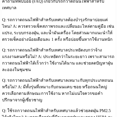
คำถามที่พบบ่อย (FAQ) เกี่ยวกับรถกวาดถนนไฟฟ้าสำหรับ
เทศบาล
Q: รถกวาดถนนไฟฟ้าสำหรับเทศบาลต้องบำรุงรักษาบ่อยแค่
ไหน?
A: ควรตรวจเช็คสภาพรถและเปลี่ยนอะไหล่ตามคู่มือ เช่น
แปรง, ระบบกรองฝุ่น, และน้ำมันเครื่อง โดยส่วนมากแนะนำให้
ตรวจเช็คอย่างน้อยเดือนละ 1 ครั้ง หรือบ่อยขึ้นหากใช้งานหนัก
Q: รถกวาดถนนไฟฟ้าสำหรับเทศบาลประหยัดงบกว่าจ้าง
แรงงานคนหรือไม่?
A: ประหยัดกว่าในระยะยาว เพราะสามารถ
กวาดถนนไฟฟ้าได้เร็วกว่า ใช้งานได้นาน และช่วยลดปัญหาฝุ่น
ละอองในชุมชน
Q: รถกวาดถนนไฟฟ้าสำหรับเทศบาลเหมาะกับทุกประเภทถนน
หรือไม่?
A: มีทั้งรุ่นที่เหมาะกับถนนแคบ ซอย หรือถนนใหญ่
ควรเลือกตามลักษณะการใช้งาน หากไม่แน่ใจควรขอคำ
ปรึกษาจากผู้เชี่ยวชาญ
Q: ใช้รถกวาดถนนไฟฟ้าสำหรับเทศบาลแล้วช่วยลดฝุ่น PM2.5