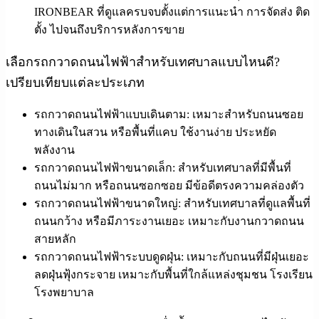
IRONBEAR ที่ดูแลครบจบตั้งแต่การแนะนำ การจัดส่ง ติด
ตั้ง ไปจนถึงบริการหลังการขาย
เลือกรถกวาดถนนไฟฟ้าสำหรับเทศบาลแบบไหนดี?
เปรียบเทียบแต่ละประเภท
รถกวาดถนนไฟฟ้าแบบเดินตาม
: เหมาะสำหรับถนนซอย
ทางเดินในสวน หรือพื้นที่แคบ ใช้งานง่าย ประหยัด
พลังงาน
รถกวาดถนนไฟฟ้าขนาดเล็ก
: สำหรับเทศบาลที่มีพื้นที่
ถนนไม่มาก หรือถนนซอกซอย มีข้อดีตรงความคล่องตัว
รถกวาดถนนไฟฟ้าขนาดใหญ่
: สำหรับเทศบาลที่ดูแลพื้นที่
ถนนกว้าง หรือมีภาระงานเยอะ เหมาะกับงานกวาดถนน
สายหลัก
รถกวาดถนนไฟฟ้าระบบดูดฝุ่น
: เหมาะกับถนนที่มีฝุ่นเยอะ
ลดฝุ่นฟุ้งกระจาย เหมาะกับพื้นที่ใกล้แหล่งชุมชน โรงเรียน
โรงพยาบาล