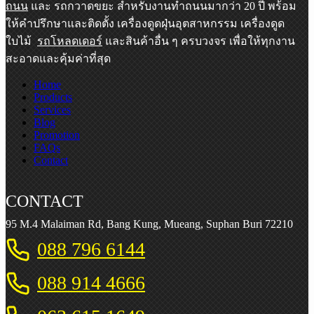
ถนน
และ
รถกวาดขยะ
สำหรับงานทำถนนมากว่า 20 ปี พร้อม
ให้คำปรึกษาและติดตั้ง
เครื่องดูดฝุ่นอุตสาหกรรม เครื่องดูด
ใบไม้
รถโหลดเดอร์
และสินค้าอื่น ๆ ครบวงจร เพื่อให้ทุกงาน
สะอาดและคุ้มค่าที่สุด
Home
Products
Services
Blog
Promotion
FAQs
Contact
CONTACT
95 M.4 Malaiman Rd, Bang Kung, Mueang, Suphan Buri 72210
088 796 6144
088 914 4666