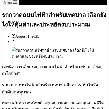
Menu
รถกวาดถนนไฟฟ้าสำหรับเทศบาล เลือกยัง
ไงให้คุ้มค่าและประหยัดงบประมาณ
August 1, 2025
Article
เทคนิค การเลือกรถกวาดถนนไฟฟ้าสำหรับเทศบาล ต้องดู
อะไรบ้าง?
รถกวาดถนนไฟฟ้าสำหรับเทศบาล คืออะไร ทำไมจึง
สำคัญต่อชุมชน
เทศบาลในประเทศไทยต้องดูแลความสะอาดและคุณภาพชีวิต
ของคนในชุมชน “รถกวาดถนนไฟฟ้าสำหรับเทศบาล” คือหัวใจ